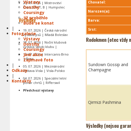
Výstavy
Chovatel:
20. 09. 2026 | Mistrovství
Dostihy
Čech, CACT, B | Humpolec
Narozen(a):
Coursingy
Již proběhlo
Výsledky
Barva:
Bude se konat
|
Srst:
19. 07. 2026 | Česká národní
Fotogalerie
výstava psů | Mladá Boleslav
Výstavy
Rodokmen (otec vždy n
18. 07. 2026 | Noční klubová
Dostihy
výstava Saluki klubu |
Coursingy
Jiné akce
12. 07. 2026 | Intercanis-Brno
| Brno
Zajímavé foto
Sundown Gossip and
|
05. 07. 2026 | Mezinárodní
Champagne
Odkazy
výstava-Visla | Visla-Polsko
|
04. 07. 2026 | Speciální letní
Kontakty
pohár chrtů | Rifferswil
Předchozí výstavy
Qirmizi Pashmina
Výsledky (nejsou gara