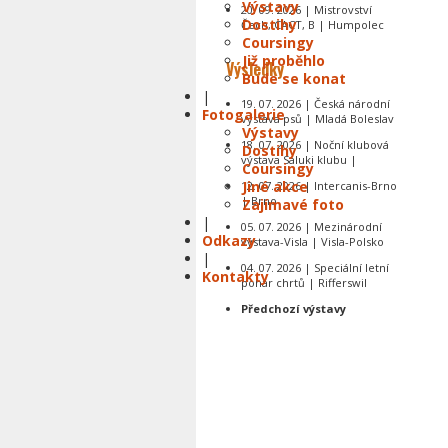
Výstavy
20. 09. 2026 | Mistrovství
Dostihy
Čech, CACT, B | Humpolec
Coursingy
Již proběhlo
Výsledky
Bude se konat
|
19. 07. 2026 | Česká národní
Fotogalerie
výstava psů | Mladá Boleslav
Výstavy
18. 07. 2026 | Noční klubová
Dostihy
výstava Saluki klubu |
Coursingy
Jiné akce
12. 07. 2026 | Intercanis-Brno
| Brno
Zajímavé foto
|
05. 07. 2026 | Mezinárodní
Odkazy
výstava-Visla | Visla-Polsko
|
04. 07. 2026 | Speciální letní
Kontakty
pohár chrtů | Rifferswil
Předchozí výstavy