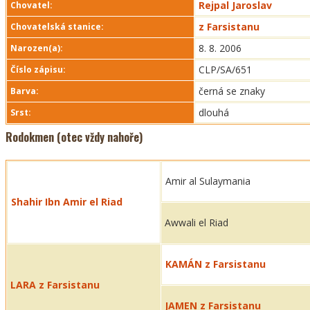
Rejpal Jaroslav
Chovatel:
z Farsistanu
Chovatelská stanice:
8. 8. 2006
Narozen(a):
CLP/SA/651
Číslo zápisu:
černá se znaky
Barva:
dlouhá
Srst:
Rodokmen (otec vždy nahoře)
Amir al Sulaymania
Shahir Ibn Amir el Riad
Awwali el Riad
KAMÁN z Farsistanu
LARA z Farsistanu
JAMEN z Farsistanu