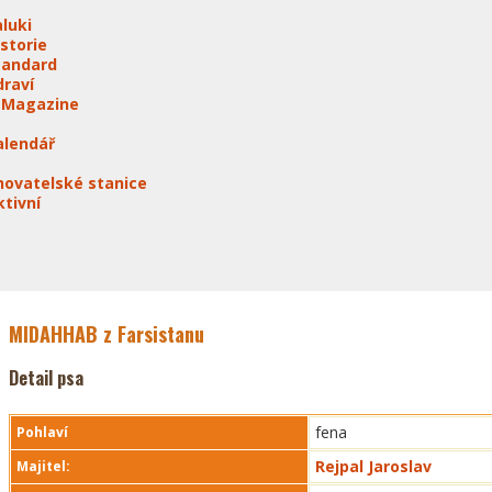
aluki
istorie
tandard
draví
-Magazine
alendář
hovatelské stanice
ktivní
MIDAHHAB z Farsistanu
Detail psa
fena
Pohlaví
Rejpal Jaroslav
Majitel: