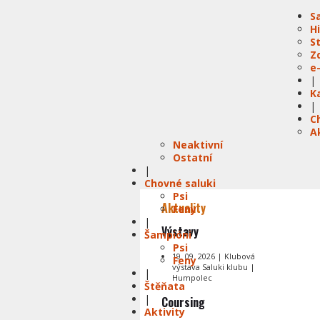
S
H
S
Z
e
|
K
|
C
A
Neaktivní
Ostatní
|
Chovné saluki
Psi
Aktuality
Feny
|
Výstavy
Šampióni
Psi
19. 09. 2026 | Klubová
Feny
výstava Saluki klubu |
|
Humpolec
Štěňata
|
Coursing
Aktivity