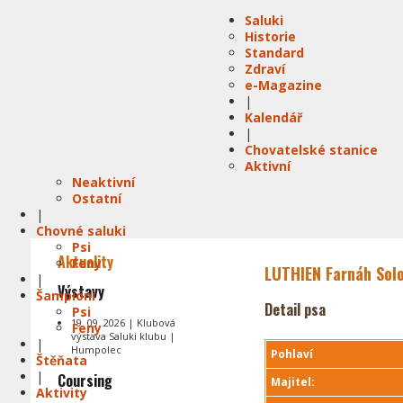
Saluki
Historie
Standard
Zdraví
e-Magazine
|
Kalendář
|
Chovatelské stanice
Aktivní
Neaktivní
Ostatní
|
Chovné saluki
Psi
Aktuality
Feny
LUTHIEN Farnáh Sol
|
Výstavy
Šampióni
Detail psa
Psi
19. 09. 2026 | Klubová
Feny
výstava Saluki klubu |
|
Humpolec
Pohlaví
Štěňata
|
Coursing
Majitel:
Aktivity