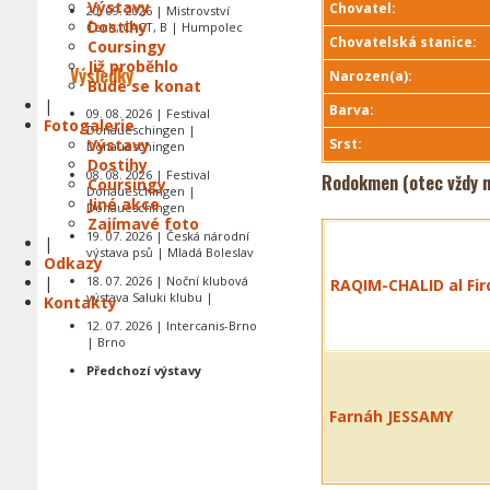
Výstavy
Chovatel:
20. 09. 2026 | Mistrovství
Dostihy
Čech, CACT, B | Humpolec
Chovatelská stanice:
Coursingy
Již proběhlo
Výsledky
Narozen(a):
Bude se konat
|
Barva:
09. 08. 2026 | Festival
Fotogalerie
Donaueschingen |
Výstavy
Srst:
Donaueschingen
Dostihy
08. 08. 2026 | Festival
Rodokmen (otec vždy n
Coursingy
Donaueschingen |
Jiné akce
Donaueschingen
Zajímavé foto
19. 07. 2026 | Česká národní
|
výstava psů | Mladá Boleslav
Odkazy
|
18. 07. 2026 | Noční klubová
RAQIM-CHALID al Fi
výstava Saluki klubu |
Kontakty
12. 07. 2026 | Intercanis-Brno
| Brno
Předchozí výstavy
Farnáh JESSAMY