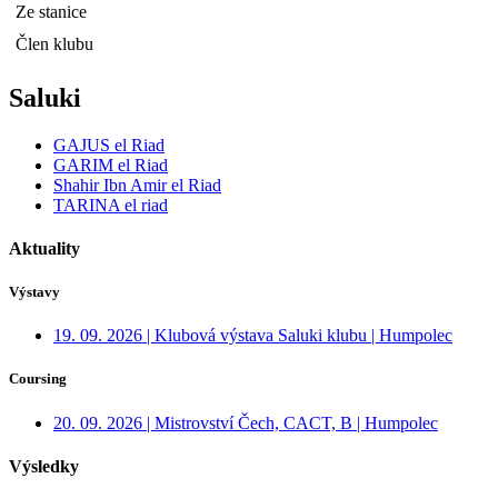
Ze stanice
Člen klubu
Saluki
GAJUS el Riad
GARIM el Riad
Shahir Ibn Amir el Riad
TARINA el riad
Aktuality
Výstavy
19. 09. 2026 | Klubová výstava Saluki klubu | Humpolec
Coursing
20. 09. 2026 | Mistrovství Čech, CACT, B | Humpolec
Výsledky