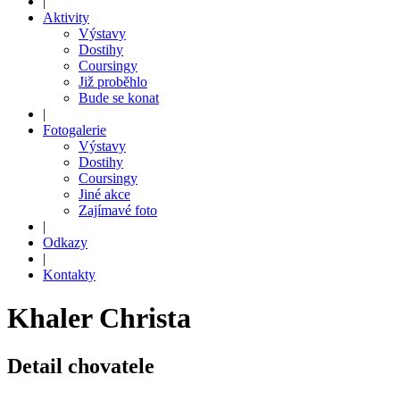
|
Aktivity
Výstavy
Dostihy
Coursingy
Již proběhlo
Bude se konat
|
Fotogalerie
Výstavy
Dostihy
Coursingy
Jiné akce
Zajímavé foto
|
Odkazy
|
Kontakty
Khaler Christa
Detail chovatele