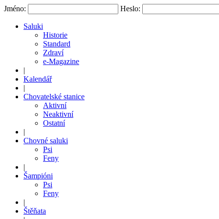
Jméno:
Heslo:
Saluki
Historie
Standard
Zdraví
e-Magazine
|
Kalendář
|
Chovatelské stanice
Aktivní
Neaktivní
Ostatní
|
Chovné saluki
Psi
Feny
|
Šampióni
Psi
Feny
|
Štěňata