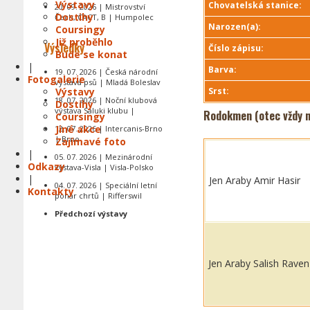
Výstavy
Chovatelská stanice:
20. 09. 2026 | Mistrovství
Dostihy
Čech, CACT, B | Humpolec
Narozen(a):
Coursingy
Již proběhlo
Výsledky
Číslo zápisu:
Bude se konat
|
Barva:
19. 07. 2026 | Česká národní
Fotogalerie
výstava psů | Mladá Boleslav
Výstavy
Srst:
18. 07. 2026 | Noční klubová
Dostihy
výstava Saluki klubu |
Rodokmen (otec vždy n
Coursingy
Jiné akce
12. 07. 2026 | Intercanis-Brno
| Brno
Zajímavé foto
|
05. 07. 2026 | Mezinárodní
Odkazy
výstava-Visla | Visla-Polsko
|
Jen Araby Amir Hasir
04. 07. 2026 | Speciální letní
Kontakty
pohár chrtů | Rifferswil
Předchozí výstavy
Jen Araby Salish Raven