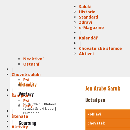
Saluki
Historie
Standard
Zdraví
e-Magazine
|
Kalendář
|
Chovatelské stanice
Aktivní
Neaktivní
Ostatní
|
Chovné saluki
Psi
Aktuality
Feny
Jen Araby Saruk
|
Výstavy
Šampióni
Detail psa
Psi
19. 09. 2026 | Klubová
Feny
výstava Saluki klubu |
|
Humpolec
Pohlaví
Štěňata
|
Coursing
Chovatel:
Aktivity