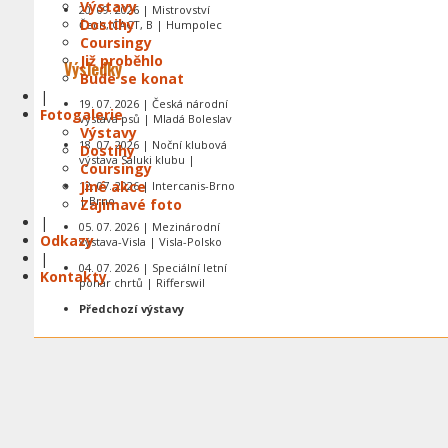
Výstavy
20. 09. 2026 | Mistrovství
Dostihy
Čech, CACT, B | Humpolec
Coursingy
Již proběhlo
Výsledky
Bude se konat
|
19. 07. 2026 | Česká národní
Fotogalerie
výstava psů | Mladá Boleslav
Výstavy
18. 07. 2026 | Noční klubová
Dostihy
výstava Saluki klubu |
Coursingy
Jiné akce
12. 07. 2026 | Intercanis-Brno
| Brno
Zajímavé foto
|
05. 07. 2026 | Mezinárodní
Odkazy
výstava-Visla | Visla-Polsko
|
04. 07. 2026 | Speciální letní
Kontakty
pohár chrtů | Rifferswil
Předchozí výstavy