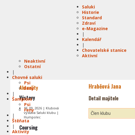
Saluki
Historie
Standard
Zdraví
e-Magazine
|
Kalendář
|
Chovatelské stanice
Aktivní
Neaktivní
Ostatní
|
Chovné saluki
Psi
Hraběová Jana
Aktuality
Feny
|
Výstavy
Detail majitele
Šampióni
Psi
19. 09. 2026 | Klubová
Feny
výstava Saluki klubu |
Člen klubu
|
Humpolec
Štěňata
|
Coursing
Aktivity