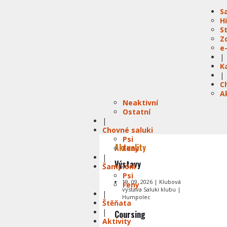
S
H
S
Z
e
|
K
|
C
A
Neaktivní
Ostatní
|
Chovné saluki
Psi
Aktuality
Feny
|
Výstavy
Šampióni
Psi
19. 09. 2026 | Klubová
Feny
výstava Saluki klubu |
|
Humpolec
Štěňata
|
Coursing
Aktivity