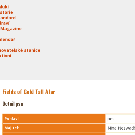
aluki
istorie
tandard
draví
-Magazine
alendář
hovatelské stanice
ktivní
Fields of Gold Tall Afar
Detail psa
pes
Pohlaví
Nina Neswad
Majitel: