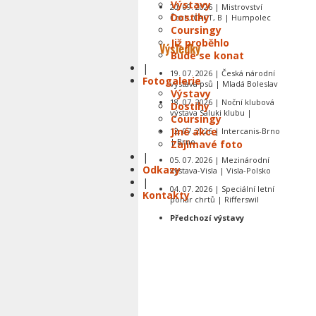
Výstavy
20. 09. 2026 | Mistrovství
Dostihy
Čech, CACT, B | Humpolec
Coursingy
Již proběhlo
Výsledky
Bude se konat
|
19. 07. 2026 | Česká národní
Fotogalerie
výstava psů | Mladá Boleslav
Výstavy
18. 07. 2026 | Noční klubová
Dostihy
výstava Saluki klubu |
Coursingy
Jiné akce
12. 07. 2026 | Intercanis-Brno
| Brno
Zajímavé foto
|
05. 07. 2026 | Mezinárodní
Odkazy
výstava-Visla | Visla-Polsko
|
04. 07. 2026 | Speciální letní
Kontakty
pohár chrtů | Rifferswil
Předchozí výstavy