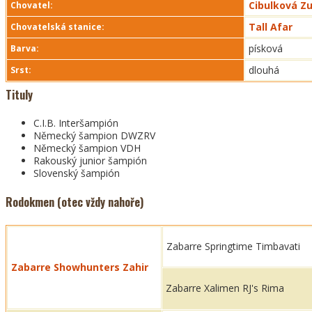
Cibulková Z
Chovatel:
Tall Afar
Chovatelská stanice:
písková
Barva:
dlouhá
Srst:
Tituly
C.I.B. Interšampión
Německý šampion DWZRV
Německý šampion VDH
Rakouský junior šampión
Slovenský šampión
Rodokmen (otec vždy nahoře)
Zabarre Springtime Timbavati
Zabarre Showhunters Zahir
Zabarre Xalimen RJ's Rima