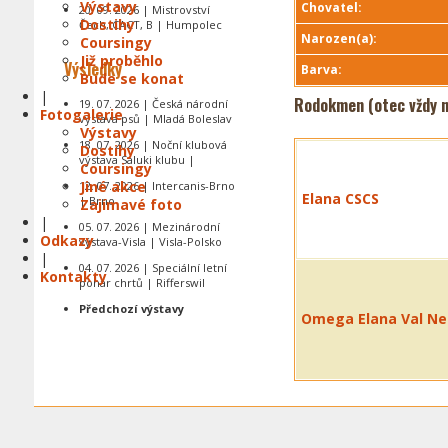
Výstavy
Chovatel:
20. 09. 2026 | Mistrovství
Dostihy
Čech, CACT, B | Humpolec
Narozen(a):
Coursingy
Již proběhlo
Výsledky
Barva:
Bude se konat
|
Rodokmen (otec vždy n
19. 07. 2026 | Česká národní
Fotogalerie
výstava psů | Mladá Boleslav
Výstavy
18. 07. 2026 | Noční klubová
Dostihy
výstava Saluki klubu |
Coursingy
Jiné akce
12. 07. 2026 | Intercanis-Brno
Elana CSCS
| Brno
Zajímavé foto
|
05. 07. 2026 | Mezinárodní
Odkazy
výstava-Visla | Visla-Polsko
|
04. 07. 2026 | Speciální letní
Kontakty
pohár chrtů | Rifferswil
Předchozí výstavy
Omega Elana Val Ne