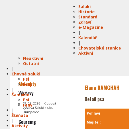
Saluki
Historie
Standard
Zdraví
e-Magazine
|
Kalendář
|
Chovatelské stanice
Aktivní
Neaktivní
Ostatní
|
Chovné saluki
Psi
Aktuality
Feny
Elana DAMGHAH
|
Výstavy
Šampióni
Detail psa
Psi
19. 09. 2026 | Klubová
Feny
výstava Saluki klubu |
|
Humpolec
Pohlaví
Štěňata
|
Coursing
Majitel:
Aktivity