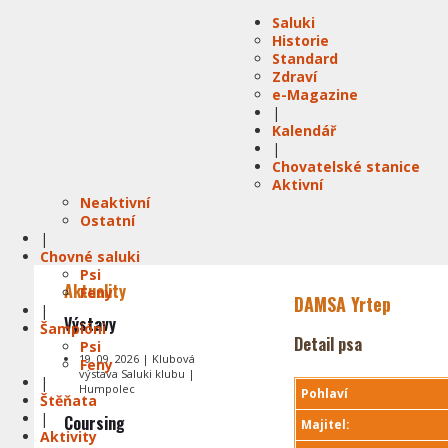
Saluki
Historie
Standard
Zdraví
e-Magazine
|
Kalendář
|
Chovatelské stanice
Aktivní
Neaktivní
Ostatní
|
Chovné saluki
Psi
Aktuality
Feny
DAMSA Yrtep
|
Výstavy
Šampióni
Detail psa
Psi
19. 09. 2026 | Klubová
Feny
výstava Saluki klubu |
|
Humpolec
Pohlaví
Štěňata
|
Coursing
Majitel:
Aktivity