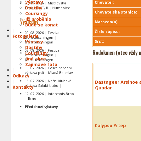
Výstavy
Chovatel:
20. 09. 2026 | Mistrovství
Dostihy
Čech, CACT, B | Humpolec
Chovatelská stanice:
Coursingy
Již proběhlo
Výsledky
Narozen(a):
Bude se konat
|
Číslo zápisu:
09. 08. 2026 | Festival
Fotogalerie
Donaueschingen |
Výstavy
Srst:
Donaueschingen
Dostihy
08. 08. 2026 | Festival
Rodokmen (otec vždy n
Coursingy
Donaueschingen |
Jiné akce
Donaueschingen
Zajímavé foto
19. 07. 2026 | Česká národní
|
výstava psů | Mladá Boleslav
Odkazy
|
18. 07. 2026 | Noční klubová
Dastageer Arsinoe a
výstava Saluki klubu |
Kontakty
Quadar
12. 07. 2026 | Intercanis-Brno
| Brno
Předchozí výstavy
Calypso Yrtep