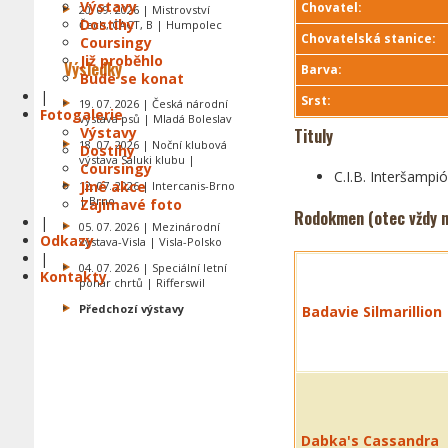
Výstavy
Chovatel:
20. 09. 2026 | Mistrovství
Dostihy
Čech, CACT, B | Humpolec
Chovatelská stanice:
Coursingy
Již proběhlo
Výsledky
Barva:
Bude se konat
|
Srst:
19. 07. 2026 | Česká národní
Fotogalerie
výstava psů | Mladá Boleslav
Výstavy
Tituly
18. 07. 2026 | Noční klubová
Dostihy
výstava Saluki klubu |
Coursingy
C.I.B. Interšampi
Jiné akce
12. 07. 2026 | Intercanis-Brno
| Brno
Zajímavé foto
Rodokmen (otec vždy n
|
05. 07. 2026 | Mezinárodní
Odkazy
výstava-Visla | Visla-Polsko
|
04. 07. 2026 | Speciální letní
Kontakty
pohár chrtů | Rifferswil
Předchozí výstavy
Badavie Silmarillion
Dabka's Cassandra