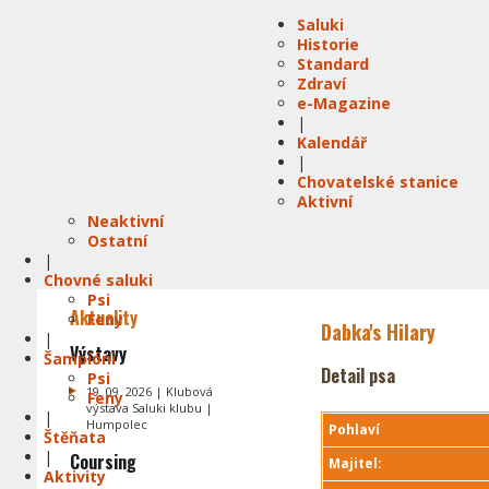
Saluki
Historie
Standard
Zdraví
e-Magazine
|
Kalendář
|
Chovatelské stanice
Aktivní
Neaktivní
Ostatní
|
Chovné saluki
Psi
Aktuality
Feny
Dabka's Hilary
|
Výstavy
Šampióni
Detail psa
Psi
19. 09. 2026 | Klubová
Feny
výstava Saluki klubu |
|
Humpolec
Pohlaví
Štěňata
|
Coursing
Majitel:
Aktivity