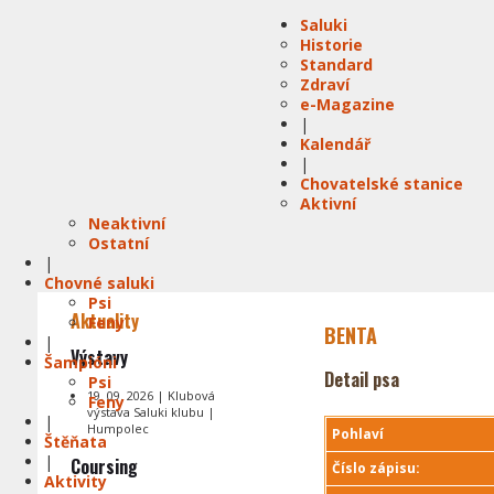
Saluki
Historie
Standard
Zdraví
e-Magazine
|
Kalendář
|
Chovatelské stanice
Aktivní
Neaktivní
Ostatní
|
Chovné saluki
Psi
Aktuality
Feny
BENTA
|
Výstavy
Šampióni
Detail psa
Psi
19. 09. 2026 | Klubová
Feny
výstava Saluki klubu |
|
Humpolec
Pohlaví
Štěňata
|
Coursing
Číslo zápisu:
Aktivity