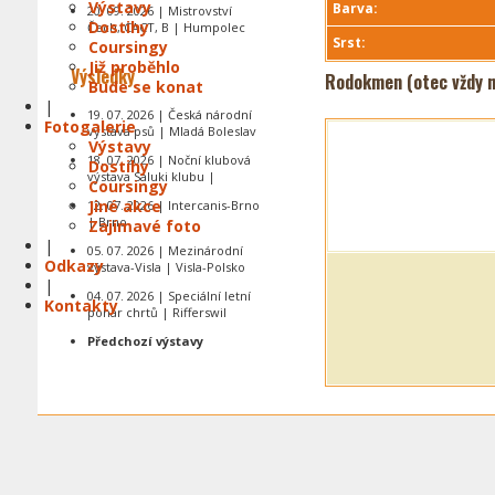
Výstavy
Barva:
20. 09. 2026 | Mistrovství
Dostihy
Čech, CACT, B | Humpolec
Srst:
Coursingy
Již proběhlo
Výsledky
Rodokmen (otec vždy n
Bude se konat
|
19. 07. 2026 | Česká národní
Fotogalerie
výstava psů | Mladá Boleslav
Výstavy
18. 07. 2026 | Noční klubová
Dostihy
výstava Saluki klubu |
Coursingy
Jiné akce
12. 07. 2026 | Intercanis-Brno
| Brno
Zajímavé foto
|
05. 07. 2026 | Mezinárodní
Odkazy
výstava-Visla | Visla-Polsko
|
04. 07. 2026 | Speciální letní
Kontakty
pohár chrtů | Rifferswil
Předchozí výstavy