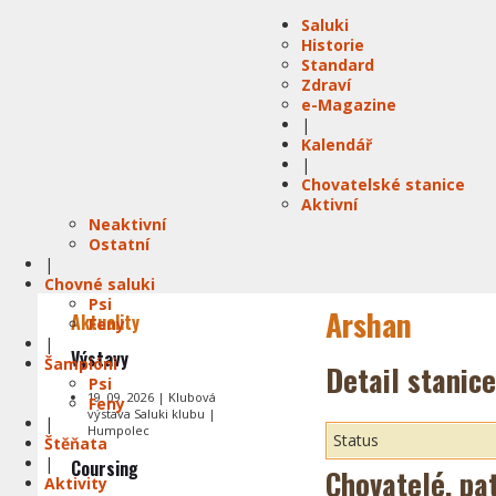
Saluki
Historie
Standard
Zdraví
e-Magazine
|
Kalendář
|
Chovatelské stanice
Aktivní
Neaktivní
Ostatní
|
Chovné saluki
Psi
Arshan
Aktuality
Feny
|
Výstavy
Šampióni
Detail stanice
Psi
19. 09. 2026 | Klubová
Feny
výstava Saluki klubu |
|
Humpolec
Status
Štěňata
|
Coursing
Chovatelé, pat
Aktivity