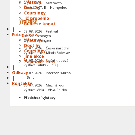
Výstavy
20. 09. 2026 | Mistrovství
Dostihy
Čech, CACT, B | Humpolec
Coursingy
Již proběhlo
Výsledky
Bude se konat
|
08. 08. 2026 | Festival
Fotogalerie
Donaueschingen |
Výstavy
Donaueschingen
Dostihy
19. 07. 2026 | Česká národní
Coursingy
výstava psů | Mladá Boleslav
Jiné akce
18. 07. 2026 | Noční klubová
Zajímavé foto
výstava Saluki klubu |
|
Odkazy
12. 07. 2026 | Intercanis-Brno
|
| Brno
Kontakty
05. 07. 2026 | Mezinárodní
výstava-Visla | Visla-Polsko
Předchozí výstavy