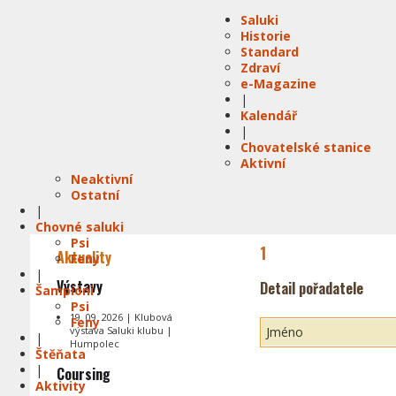
Saluki
Historie
Standard
Zdraví
e-Magazine
|
Kalendář
|
Chovatelské stanice
Aktivní
Neaktivní
Ostatní
|
Chovné saluki
Psi
1
Aktuality
Feny
|
Výstavy
Detail pořadatele
Šampióni
Psi
19. 09. 2026 | Klubová
Feny
výstava Saluki klubu |
Jméno
|
Humpolec
Štěňata
|
Coursing
Aktivity