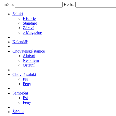
Jméno:
Heslo:
Saluki
Historie
Standard
Zdraví
e-Magazine
|
Kalendář
|
Chovatelské stanice
Aktivní
Neaktivní
Ostatní
|
Chovné saluki
Psi
Feny
|
Šampióni
Psi
Feny
|
Štěňata