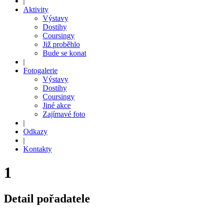
|
Aktivity
Výstavy
Dostihy
Coursingy
Již proběhlo
Bude se konat
|
Fotogalerie
Výstavy
Dostihy
Coursingy
Jiné akce
Zajímavé foto
|
Odkazy
|
Kontakty
1
Detail pořadatele